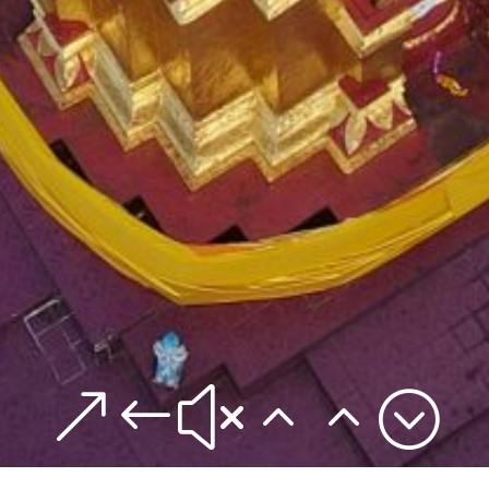
&#x22;